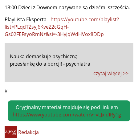
18:00 Dzieci z Downem nazywane są dziećmi szczęścia.
PlayLista Eksperta -
https://youtube.com/playlist?
list=PLqdTZsyJ6KveZ2cGqH-
Gs02FEFsyoRmNz&si=-3HyjqWdHVox8DDp
Nauka demaskuje psychiczną
przesłankę do a borcji! - psychiatra
czytaj więcej >>
#
Oryginalny materiał znajduje się pod linkiem
https://www.youtube.com/watch?v=vLJxldIRy1g
Redakcja