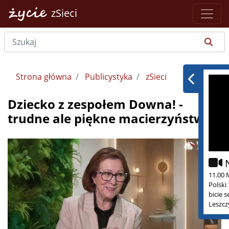
zSieci
Strona główna
Publicystyka
zSieci
Dziecko z zespołem Downa! -
trudne ale piękne macierzyństwo -
11.00 
Polski
bicie 
Leszcz