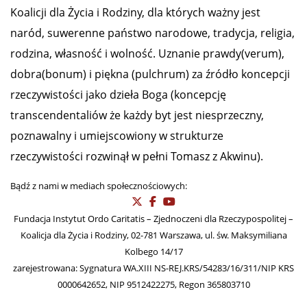
Koalicji dla Życia i Rodziny, dla których ważny jest
naród, suwerenne państwo narodowe, tradycja, religia,
rodzina, własność i wolność. Uznanie prawdy(verum),
dobra(bonum) i piękna (pulchrum) za źródło koncepcji
rzeczywistości jako dzieła Boga (koncepcję
transcendentaliów że każdy byt jest niesprzeczny,
poznawalny i umiejscowiony w strukturze
rzeczywistości rozwinął w pełni Tomasz z Akwinu).
Bądź z nami w mediach społecznościowych:
Fundacja Instytut Ordo Caritatis – Zjednoczeni dla Rzeczypospolitej –
Koalicja dla Życia i Rodziny, 02-781 Warszawa, ul. św. Maksymiliana
Kolbego 14/17
zarejestrowana: Sygnatura WA.XIII NS-REJ.KRS/54283/16/311/NIP KRS
0000642652, NIP 9512422275, Regon 365803710