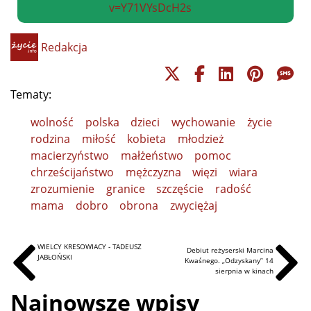
v=Y71VYsDcH2s
Redakcja
Tematy:
wolność
polska
dzieci
wychowanie
życie
rodzina
miłość
kobieta
młodzież
macierzyństwo
małżeństwo
pomoc
chrześcijaństwo
mężczyzna
więzi
wiara
zrozumienie
granice
szczęście
radość
mama
dobro
obrona
zwyciężaj
WIELCY KRESOWIACY - TADEUSZ
Debiut reżyserski Marcina
JABŁOŃSKI
Kwaśnego. „Odzyskany” 14
sierpnia w kinach
Najnowsze wpisy