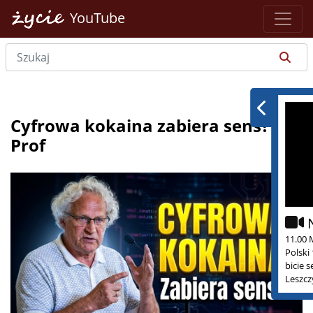
YouTube
Cyfrowa kokaina zabiera sens?
Prof
11.00 
Polski
bicie 
Leszcz