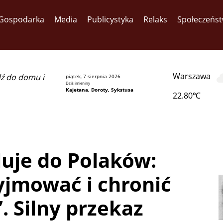
Gospodarka
Media
Publicystyka
Relaks
Społeczeńs
Warszawa
dź do domu i
piątek, 7 sierpnia 2026
Dziś imieniny
Kajetana, Doroty, Sykstusa
22.80℃
luje do Polaków:
zyjmować i chronić
. Silny przekaz