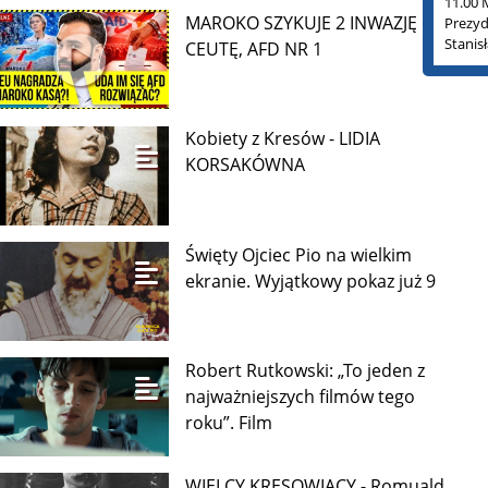
11.00 
MAROKO SZYKUJE 2 INWAZJĘ NA
Prezyd
Stanis
CEUTĘ, AFD NR 1
Kobiety z Kresów - LIDIA
KORSAKÓWNA
Święty Ojciec Pio na wielkim
ekranie. Wyjątkowy pokaz już 9
Robert Rutkowski: „To jeden z
najważniejszych filmów tego
roku”. Film
WIELCY KRESOWIACY - Romuald