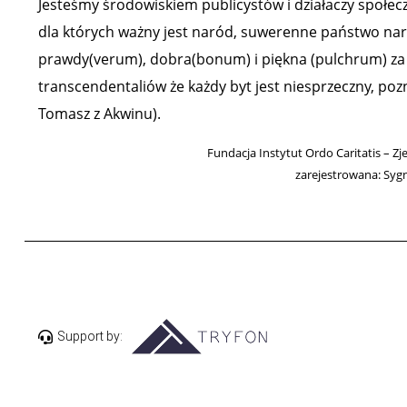
Jesteśmy środowiskiem publicystów i działaczy społeczn
dla których ważny jest naród, suwerenne państwo narod
prawdy(verum), dobra(bonum) i piękna (pulchrum) za ź
transcendentaliów że każdy byt jest niesprzeczny, poz
Tomasz z Akwinu).
Fundacja Instytut Ordo Caritatis – Zj
zarejestrowana: Syg
Support by: