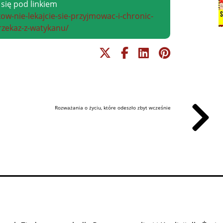
 się pod linkiem
kow-nie-lekajcie-sie-przyjmowac-i-chronic-
przekaz-z-watykanu/
Rozważania o życiu, które odeszło zbyt wcześnie