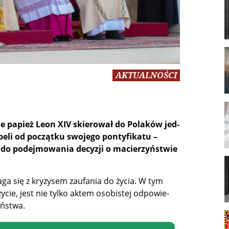
AKTUALNOŚCI
nie pa­pież Le­on XIV skie­ro­wał do Po­la­ków jed­
e­li od po­cząt­ku swo­je­go pon­ty­fi­ka­tu –
o po­dej­mo­wa­nia de­cy­zji o ma­cie­rzyń­stwie
­ga się z kry­zy­sem za­ufa­nia do ży­cia. W tym
­cie, jest nie tyl­ko ak­tem oso­bi­stej od­po­wie­
eństwa.