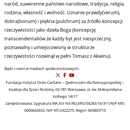
naród, suwerenne państwo narodowe, tradycja, religia,
rodzina, własność i wolność. Uznanie prawdy(verum),
dobra(bonum) i piękna (pulchrum) za źródło koncepcji
rzeczywistości jako dzieła Boga (koncepcję
transcendentaliów że każdy byt jest niesprzeczny,
poznawalny i umiejscowiony w strukturze
rzeczywistości rozwinął w pełni Tomasz z Akwinu).
Bądź z nami w mediach społecznościowych:
Fundacja Instytut Ordo Caritatis – Zjednoczeni dla Rzeczypospolitej –
Koalicja dla Życia i Rodziny, 02-781 Warszawa, ul. św. Maksymiliana
Kolbego 14/17
zarejestrowana: Sygnatura WA.XIII NS-REJ.KRS/54283/16/311/NIP KRS
0000642652, NIP 9512422275, Regon 365803710