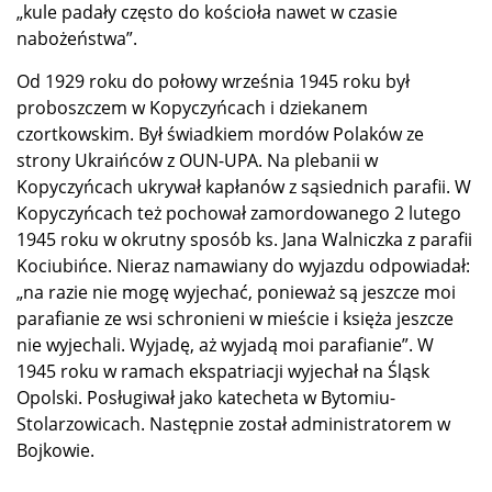
„kule padały często do kościoła nawet w czasie
nabożeństwa”.
Od 1929 roku do połowy września 1945 roku był
proboszczem w Kopyczyńcach i dziekanem
czortkowskim. Był świadkiem mordów Polaków ze
strony Ukraińców z OUN-UPA. Na plebanii w
Kopyczyńcach ukrywał kapłanów z sąsiednich parafii. W
Kopyczyńcach też pochował zamordowanego 2 lutego
1945 roku w okrutny sposób ks. Jana Walniczka z parafii
Kociubińce. Nieraz namawiany do wyjazdu odpowiadał:
„na razie nie mogę wyjechać, ponieważ są jeszcze moi
parafianie ze wsi schronieni w mieście i księża jeszcze
nie wyjechali. Wyjadę, aż wyjadą moi parafianie”. W
1945 roku w ramach ekspatriacji wyjechał na Śląsk
Opolski. Posługiwał jako katecheta w Bytomiu-
Stolarzowicach. Następnie został administratorem w
Bojkowie.