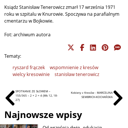
Ksiądz Stanisław Tenerowicz zmarł 17 września 1971
roku w szpitalu w Knurowie. Spoczywa na parafialnym
cmentarzu w Bojkowie.
Fot: archiwum autora
Tematy:
ryszard frączek
wspomnienie z kresów
wielcy kresowinie
stanisław tenerowicz
SPOTKANIE ZE SŁOWEM –
Kobiety z Kresów - MARCELINA
155/365 – 2 + 2 = 4 (Mk 12, 18-
SEMBRICH-KOCHAŃSKA
27)
Najnowsze wpisy
Od września dwie „edukacje