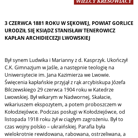
WIELCY KRESOWIACY
3 CZERWCA 1881 ROKU W SĘKOWEJ, POWIAT GORLICE
URODZIŁ SIĘ KSIĄDZ STANISŁAW TENEROWICZ
KAPŁAN ARCHIDIECEZJI LWOWSKIEJ
Był synem Ludwika i Marianny z d. Kasprzyk. Ukończył
C.K. Gimnazjum w Jaśle, a następnie teologię na
Uniwersytecie im. Jana Kazimierza we Lwowie.
Święcenia kapłańskie przyjął z rąk arcybiskupa Józefa
Bilczewskiego 29 czerwca 1904 roku w Katedrze
Lwowskiej. Był wikarym w Nadwornej, Skałacie,
wikariuszem ekspozytem, a potem proboszczem w
Kołodziejówce. Podczas posługi w Kołodziejówce, od
listopada 1918 roku żył w ciągłym zagrożeniu. Był to
czas wojny polsko – ukraińskiej. Parafia była
wielokrotnie rewidowana, rabowana, ostrzeliwana, a