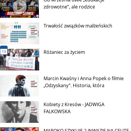
zdrowotne”, ale rodzice
Trwałość związków małżeńskich
13
Różaniec za życiem
Marcin Kwaśny i Anna Popek o filmie
„Odzyskany”. Historia, która
Kobiety z Kresów - JADWIGA
FALKOWSKA
MAROKO SZYKUJE 2 INWAZJĘ NA CEUTĘ,