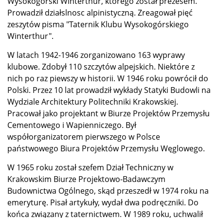
Wysokogórski Winterthur, którego został prezesem.
Prowadził działslnosc alpinistyczną. Zreagował pięć
zeszytów pisma "Taternik Klubu Wysokogórskiego
Winterthur".
W latach 1942-1946 zorganizowano 163 wyprawy
klubowe. Zdobył 110 szczytów alpejskich. Niektóre z
nich po raz piewszy w historii. W 1946 roku powrócił do
Polski. Przez 10 lat prowadził wykłady Statyki Budowli na
Wydziale Architektury Politechniki Krakowskiej.
Pracował jako projektant w Biurze Projektów Przemysłu
Cementowego i Wapienniczego. Był
współorganizatorem pierwszego w Polsce
państwowego Biura Projektów Przemysłu Węglowego.
W 1965 roku został szefem Dział Techniczny w
Krakowskim Biurze Projektowo-Badawczym
Budownictwa Ogólnego, skąd przeszedł w 1974 roku na
emeryturę. Pisał artykuły, wydał dwa podręczniki. Do
końca związany z taternictwem. W 1989 roku, uchwalił