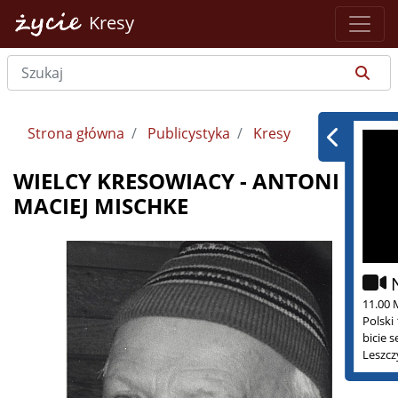
Kresy
Strona główna
Publicystyka
Kresy
WIELCY KRESOWIACY - ANTONI
MACIEJ MISCHKE
11.00 
Polski
bicie 
Leszcz