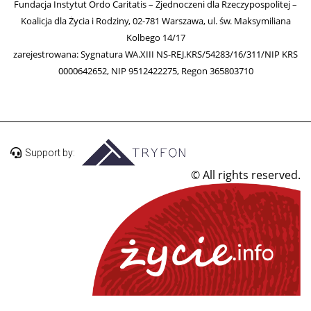
Fundacja Instytut Ordo Caritatis – Zjednoczeni dla Rzeczypospolitej –
Koalicja dla Życia i Rodziny, 02-781 Warszawa, ul. św. Maksymiliana
Kolbego 14/17
zarejestrowana: Sygnatura WA.XIII NS-REJ.KRS/54283/16/311/NIP KRS
0000642652, NIP 9512422275, Regon 365803710
Support by:
© All rights reserved.