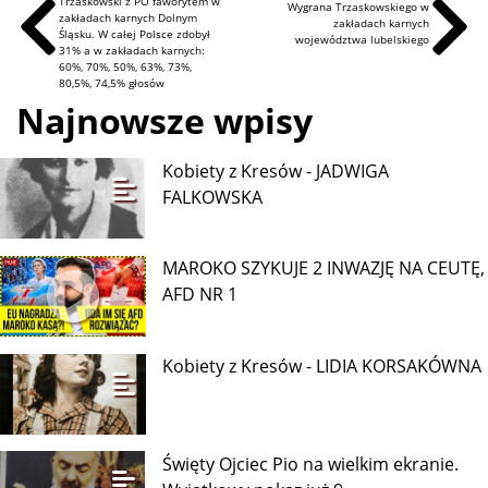
Trzaskowski z PO faworytem w
Wygrana Trzaskowskiego w
zakładach karnych Dolnym
zakładach karnych
Śląsku. W całej Polsce zdobył
województwa lubelskiego
31% a w zakładach karnych:
60%, 70%, 50%, 63%, 73%,
80,5%, 74,5% głosów
Najnowsze wpisy
Kobiety z Kresów - JADWIGA
FALKOWSKA
MAROKO SZYKUJE 2 INWAZJĘ NA CEUTĘ,
AFD NR 1
Kobiety z Kresów - LIDIA KORSAKÓWNA
Święty Ojciec Pio na wielkim ekranie.