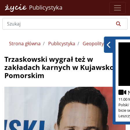
Publicystyka
Strona główna
Publicystyka
Geopolityka
Trzaskowski wygrał też w
zakładach karnych w Kujawsko
Pomorskim
11.00 
Polski
bicie 
Leszcz