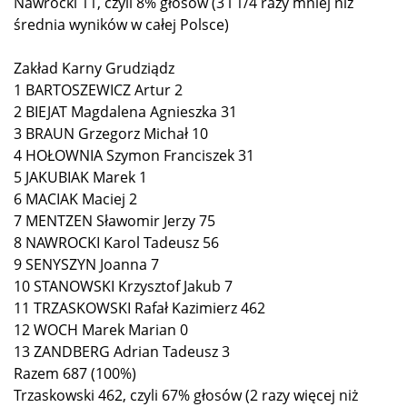
Nawrocki 11, czyli 8% głosów (3 i 1/4 razy mniej niż
średnia wyników w całej Polsce)
Zakład Karny Grudziądz
1 BARTOSZEWICZ Artur 2
2 BIEJAT Magdalena Agnieszka 31
3 BRAUN Grzegorz Michał 10
4 HOŁOWNIA Szymon Franciszek 31
5 JAKUBIAK Marek 1
6 MACIAK Maciej 2
7 MENTZEN Sławomir Jerzy 75
8 NAWROCKI Karol Tadeusz 56
9 SENYSZYN Joanna 7
10 STANOWSKI Krzysztof Jakub 7
11 TRZASKOWSKI Rafał Kazimierz 462
12 WOCH Marek Marian 0
13 ZANDBERG Adrian Tadeusz 3
Razem 687 (100%)
Trzaskowski 462, czyli 67% głosów (2 razy więcej niż