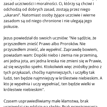
zasad uczciwości i moralności. Ci, którzy są chciwi i
odchodzą od dobrych zasad, zostają przez niego
„ukarani”. Natomiast osoby żyjące uczciwie i wierne
zasadom są od niego chronione i nie ulegają jego
pokusie.
Jezus powiedział do swoich uczniów: "Nie sądźcie, że
przyszedłem znieść Prawo albo Proroków. Nie
przyszedłem znieść, ale wypełnić. Zaprawdę bowiem,
powiadam wam: Dopóki niebo i ziemia nie przeminą,
ani jedna jota, ani jedna kreska nie zmieni się w Prawie,
aż się wszystko spełni. Ktokolwiek więc zniósłby jedno z
tych przykazań, choćby najmniejszych, i uczyłby tak
ludzi, ten będzie najmniejszy w królestwie niebieskim. A
kto je wypełnia i uczy wypełniać, ten będzie wielki w
królestwie niebieskim".
Czasem usprawiedliwiamy małe kłamstwa, brak
uczciwości czy pójście na skróty. Brak przestrzegania