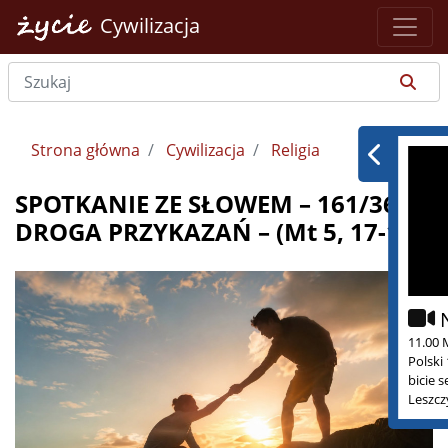
Cywilizacja
Strona główna
Cywilizacja
Religia
SPOTKANIE ZE SŁOWEM – 161/365 –
DROGA PRZYKAZAŃ – (Mt 5, 17-19)
11.00 
Polski
bicie 
Leszcz