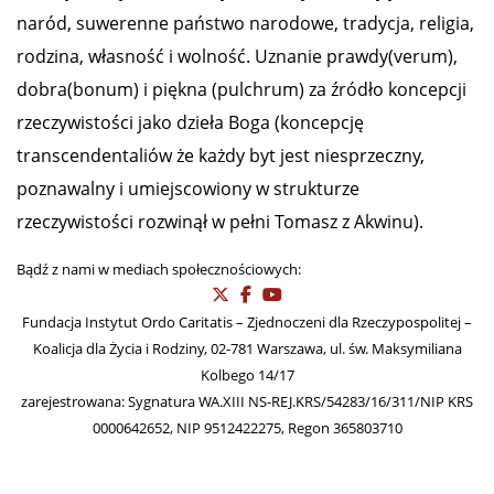
naród, suwerenne państwo narodowe, tradycja, religia,
rodzina, własność i wolność. Uznanie prawdy(verum),
dobra(bonum) i piękna (pulchrum) za źródło koncepcji
rzeczywistości jako dzieła Boga (koncepcję
transcendentaliów że każdy byt jest niesprzeczny,
poznawalny i umiejscowiony w strukturze
rzeczywistości rozwinął w pełni Tomasz z Akwinu).
Bądź z nami w mediach społecznościowych:
Fundacja Instytut Ordo Caritatis – Zjednoczeni dla Rzeczypospolitej –
Koalicja dla Życia i Rodziny, 02-781 Warszawa, ul. św. Maksymiliana
Kolbego 14/17
zarejestrowana: Sygnatura WA.XIII NS-REJ.KRS/54283/16/311/NIP KRS
0000642652, NIP 9512422275, Regon 365803710