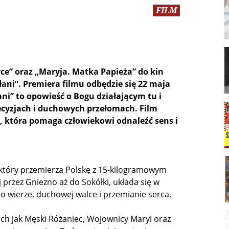
FILM
rce” oraz „Maryja. Matka Papieża” do kin
ni”. Premiera filmu odbędzie się 22 maja
ani” to opowieść o Bogu działającym tu i
decyzjach i duchowych przełomach. Film
, która pomaga człowiekowi odnaleźć sens i
, który przemierza Polskę z 15-kilogramowym
przez Gniezno aż do Sokółki, układa się w
o wierze, duchowej walce i przemianie serca.
ch jak Męski Różaniec, Wojownicy Maryi oraz