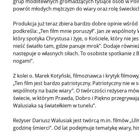
grup modlitewnych gromadzących tysiące osób w Polsce
powrót młodych mężczyzn do wiary oraz rolę świeckic
Produkcja już teraz zbiera bardzo dobre opinie wśród
podkreśla: „Ten film mnie poruszył”. Jan ze wspólnoty 
który spotyka Chrystusa i żyje, o Kościele, który nie je
nieść światło tam, gdzie panuje mrok”. Dodaje również
następuje o własnych siłach. To osobiste spotkanie z 
nogami”.
Z kolei o. Marek Kotyński, filmoznawca i krytyk filmo
„Ten film jest bardzo patriotyczny. Patriotyczny nie
wspólnoty na bazie wiary”. O twórczości reżysera mów
świecie, w którym Prawda, Dobro i Piękno przegrywają
Walusiaka są światełkiem w tunelu”.
Reżyser Dariusz Walusiak jest twórcą m.in. filmów „Ul
godzinę śmierci”. Od lat podejmuje tematykę wiary, h