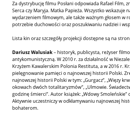
Za dystrybucję filmu Posłani odpowiada Rafael Film, zna
Serca czy Maryja. Matka Papieża. Wszystko wskazuje na
wydarzeniem filmowym, ale także ważnym głosem w r
potrzebie duchowości oraz poszukiwaniu nadziei i ws
Lista kin oraz szczegóły projekcji dostępne są na stron
Dariusz Walusiak
– historyk, publicysta, reżyser film
antykomunistyczną. W 2010 r. za działalność w Nieza
Krzyżem Kawalerskim Polonia Restituta, a w 2016 r. Kr
pielęgnowanie pamięci o najnowszej historii Polski. 
najnowszej historii Polski w tym: „Gurgacz”, „Więzy krw
okowach dwóch totalitaryzmów”, „Ulmowie. Świadectwo
godzinę śmierci”. Autor książek: „Wdowy Smoleńskie” or
Aktywnie uczestniczy w odkłamywaniu najnowszej histo
bohaterom.