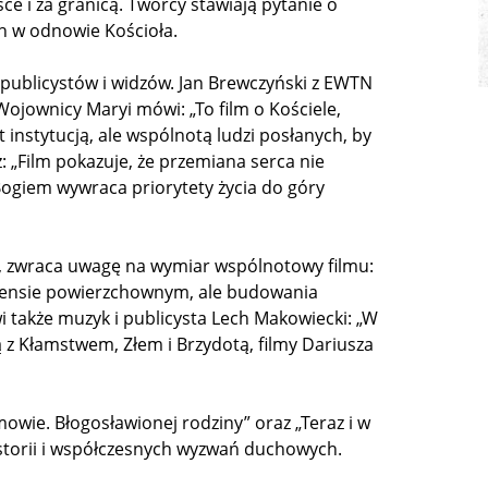
 i za granicą. Twórcy stawiają pytanie o
h w odnowie Kościoła.
 publicystów i widzów. Jan Brewczyński z EWTN
Wojownicy Maryi mówi: „To film o Kościele,
st instytucją, ale wspólnotą ludzi posłanych, by
: „Film pokazuje, że przemiana serca nie
Bogiem wywraca priorytety życia do góry
wy, zwraca uwagę na wymiar wspólnotowy filmu:
 w sensie powierzchownym, ale budowania
i także muzyk i publicysta Lech Makowiecki: „W
 z Kłamstwem, Złem i Brzydotą, filmy Dariusza
mowie. Błogosławionej rodziny” oraz „Teraz i w
istorii i współczesnych wyzwań duchowych.