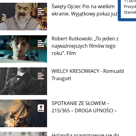
11.00 
Święty Ojciec Pio na wielkim
Prezyd
Stanis
ekranie. Wyjątkowy pokaz już 9
Robert Rutkowski: „To jeden z
najważniejszych filmów tego
roku”. Film
WIELCY KRESOWIACY - Romuald
Traugutt
SPOTKANIE ZE SŁOWEM –
215/365 – DROGA UFNOŚCI –
Holandia przygotowuje się do