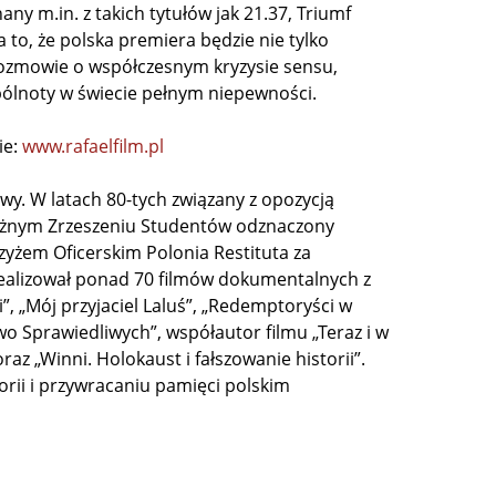
ny m.in. z takich tytułów jak 21.37, Triumf
 to, że polska premiera będzie nie tylko
ozmowie o współczesnym kryzysie sensu,
pólnoty w świecie pełnym niepewności.
ie:
www.rafaelfilm.pl
owy. W latach 80-tych związany z opozycją
leżnym Zrzeszeniu Studentów odznaczony
zyżem Oficerskim Polonia Restituta za
Zrealizował ponad 70 filmów dokumentalnych z
i”, „Mój przyjaciel Laluś”, „Redemptoryści w
 Sprawiedliwych”, współautor filmu „Teraz i w
az „Winni. Holokaust i fałszowanie historii”.
rii i przywracaniu pamięci polskim