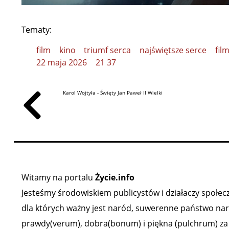
Tematy:
film
kino
triumf serca
najświętsze serce
fil
22 maja 2026
21 37
Karol Wojtyła - Święty Jan Paweł II Wielki
Witamy na portalu
Życie.info
Jesteśmy środowiskiem publicystów i działaczy społeczn
dla których ważny jest naród, suwerenne państwo narod
prawdy(verum), dobra(bonum) i piękna (pulchrum) za ź