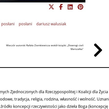
m posłani
posłani
dariusz walusiak
Wieczór autorski Rafała Ziemkiewicza wokół książki „Złowrogi cień
Marszałka”
ych Zjednoczonych dla Rzeczypospolitej i Koalicji dla Życia 
owe, tradycja, religia, rodzina, własność i wolność. Uznan
ródło koncepcji rzeczywistości jako dzieła Boga (koncepcję