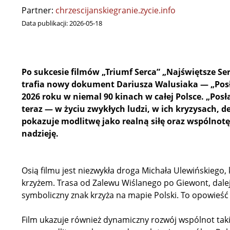
Partner:
chrzescijanskiegranie.zycie.info
Data publikacji:
2026-05-18
Po sukcesie filmów „Triumf Serca” „Najświętsze Se
trafia nowy dokument Dariusza Walusiaka — „Posła
2026 roku w niemal 90 kinach w całej Polsce. „Posł
teraz — w życiu zwykłych ludzi, w ich kryzysach, 
pokazuje modlitwę jako realną siłę oraz wspólnotę
nadzieję.
Osią filmu jest niezwykła droga Michała Ulewińskiego
krzyżem. Trasa od Zalewu Wiślanego po Giewont, dalej 
symboliczny znak krzyża na mapie Polski. To opowieść 
Film ukazuje również dynamiczny rozwój wspólnot taki