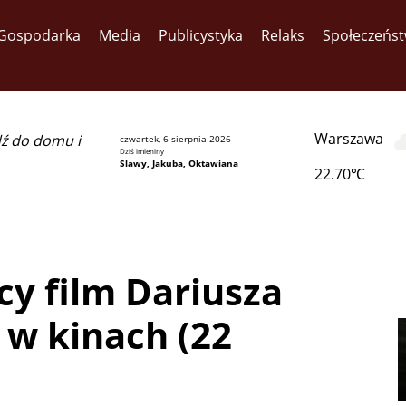
Gospodarka
Media
Publicystyka
Relaks
Społeczeńs
Warszawa
dź do domu i
czwartek, 6 sierpnia 2026
Dziś imieniny
Slawy, Jakuba, Oktawiana
22.70℃
cy film Dariusza
 w kinach (22