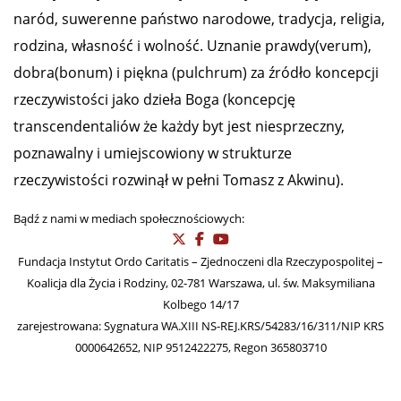
naród, suwerenne państwo narodowe, tradycja, religia,
rodzina, własność i wolność. Uznanie prawdy(verum),
dobra(bonum) i piękna (pulchrum) za źródło koncepcji
rzeczywistości jako dzieła Boga (koncepcję
transcendentaliów że każdy byt jest niesprzeczny,
poznawalny i umiejscowiony w strukturze
rzeczywistości rozwinął w pełni Tomasz z Akwinu).
Bądź z nami w mediach społecznościowych:
Fundacja Instytut Ordo Caritatis – Zjednoczeni dla Rzeczypospolitej –
Koalicja dla Życia i Rodziny, 02-781 Warszawa, ul. św. Maksymiliana
Kolbego 14/17
zarejestrowana: Sygnatura WA.XIII NS-REJ.KRS/54283/16/311/NIP KRS
0000642652, NIP 9512422275, Regon 365803710