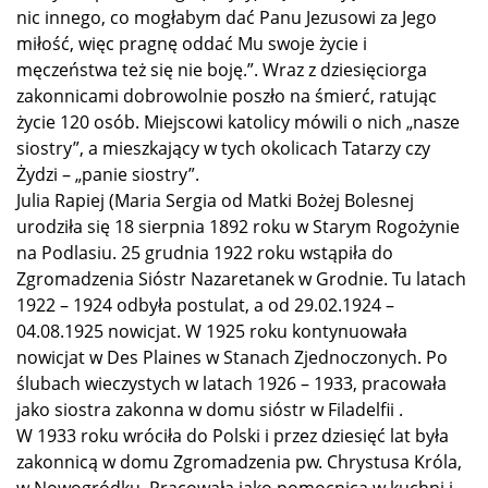
nic innego, co mogłabym dać Panu Jezusowi za Jego
miłość, więc pragnę oddać Mu swoje życie i
męczeństwa też się nie boję.”. Wraz z dziesięciorga
zakonnicami dobrowolnie poszło na śmierć, ratując
życie 120 osób.
Miejscowi katolicy mówili o nich „nasze
siostry”, a mieszkający w tych okolicach Tatarzy czy
Żydzi – „panie siostry”.
Julia Rapiej (Maria Sergia od Matki Bożej Bolesnej
urodziła się 18 sierpnia 1892 roku w Starym Rogożynie
na Podlasiu. 25 grudnia 1922 roku wstąpiła do
Zgromadzenia Sióstr Nazaretanek w Grodnie. Tu latach
1922 – 1924 odbyła postulat, a od 29.02.1924 –
04.08.1925 nowicjat. W 1925 roku kontynuowała
nowicjat w Des Plaines w Stanach Zjednoczonych. Po
ślubach wieczystych w latach 1926 – 1933, pracowała
jako siostra zakonna w domu sióstr w Filadelfii .
W 1933 roku wróciła do Polski i przez dziesięć lat była
zakonnicą w domu Zgromadzenia pw. Chrystusa Króla,