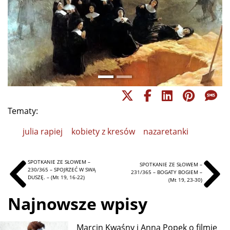
Tematy:
julia rapiej
kobiety z kresów
nazaretanki
SPOTKANIE ZE SŁOWEM –
SPOTKANIE ZE SŁOWEM –
230/365 – SPOJRZEĆ W SWĄ
231/365 – BOGATY BOGIEM –
DUSZĘ. – (Mt 19, 16-22)
(Mt 19, 23-30)
Najnowsze wpisy
Marcin Kwaśny i Anna Popek o filmie