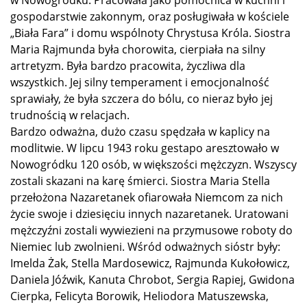
w Nowogródku. Pracowała jako pomocnica w kuchni i
gospodarstwie zakonnym, oraz posługiwała w kościele
„Biała Fara” i domu wspólnoty Chrystusa Króla. Siostra
Maria Rajmunda była chorowita, cierpiała na silny
artretyzm. Była bardzo pracowita, życzliwa dla
wszystkich. Jej silny temperament i emocjonalność
sprawiały, że była szczera do bólu, co nieraz było jej
trudnością w relacjach.
Bardzo odważna, dużo czasu spędzała w kaplicy na
modlitwie. W lipcu 1943 roku gestapo aresztowało w
Nowogródku 120 osób, w większości mężczyzn. Wszyscy
zostali skazani na karę śmierci. Siostra Maria Stella
przełożona Nazaretanek ofiarowała Niemcom za nich
życie swoje i dziesięciu innych nazaretanek. Uratowani
mężczyźni zostali wywiezieni na przymusowe roboty do
Niemiec lub zwolnieni. Wśród odważnych sióstr były:
Imelda Żak, Stella Mardosewicz, Rajmunda Kukołowicz,
Daniela Jóźwik, Kanuta Chrobot, Sergia Rapiej, Gwidona
Cierpka, Felicyta Borowik, Heliodora Matuszewska,