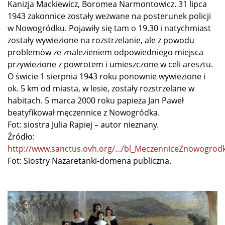
Kanizja Mackiewicz, Boromea Narmontowicz. 31 lipca
1943 zakonnice zostały wezwane na posterunek policji
w Nowogródku. Pojawiły się tam o 19.30 i natychmiast
zostały wywiezione na rozstrzelanie, ale z powodu
problemów ze znalezieniem odpowiedniego miejsca
przywiezione z powrotem i umieszczone w celi aresztu.
O świcie 1 sierpnia 1943 roku ponownie wywiezione i
ok. 5 km od miasta, w lesie, zostały rozstrzelane w
habitach. 5 marca 2000 roku papieża Jan Paweł
beatyfikował męczennice z Nowogródka.
Fot: siostra Julia Rapiej – autor nieznany.
Źródło:
http://www.sanctus.ovh.org/.../bl_MeczenniceZnowogrod
Fot: Siostry Nazaretanki-domena publiczna.