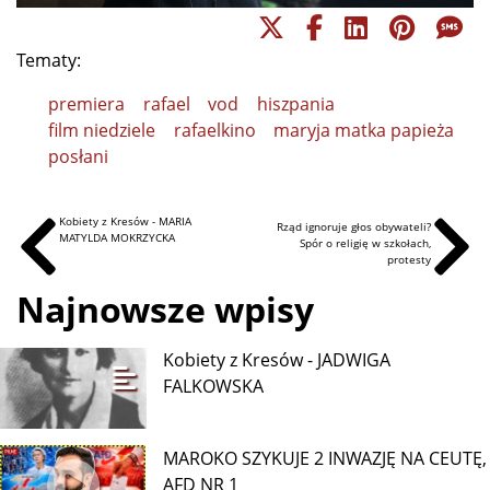
Tematy:
premiera
rafael
vod
hiszpania
film niedziele
rafaelkino
maryja matka papieża
posłani
Kobiety z Kresów - MARIA
Rząd ignoruje głos obywateli?
MATYLDA MOKRZYCKA
Spór o religię w szkołach,
protesty
Najnowsze wpisy
Kobiety z Kresów - JADWIGA
FALKOWSKA
MAROKO SZYKUJE 2 INWAZJĘ NA CEUTĘ,
AFD NR 1