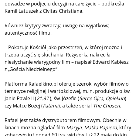
odwadze w podjęciu decyzji na całe życie – podkreśla
Kamil Latuszek z Civitas Christiana.
Również krytycy zwracają uwagę na wyjątkową
autentyczność filmu.
– Pokazuje Kościół jako przestrzeń, w której można i
trzeba uczyć się słuchania. Reżyserka nakręciła
niesłychanie wiarygodny film – napisał Edward Kabiesz
z „Gościa Niedzielnego”.
Platforma Rafaelkino.pl oferuje szeroki wybór filmów o
tematyce religijnej i wartościowej, m.in. produkcje o św.
Janie Pawle II (
21.37
), św. Józefie (
Serce Ojca, Opiekun
)
czy Matce Bożej (
Fatima
), a także serial
The Chosen
.
Rafael jest także dystrybutorem filmowym. Obecnie w
kinach można oglądać film
Maryja. Matka Papieża
, który
zobaczyło już ponad 60 tys. widzów. Już 22 maja do kin