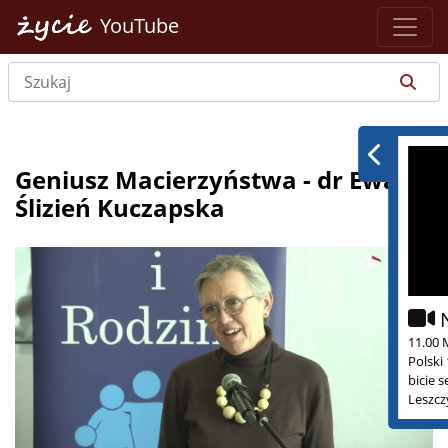
YouTube
Geniusz Macierzyństwa - dr Ewa
Ślizień Kuczapska
11.00 
Polski
bicie 
Leszcz