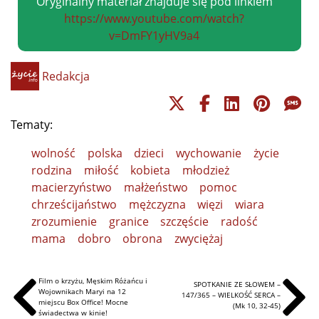
Oryginalny materiał znajduje się pod linkiem
https://www.youtube.com/watch?
v=DmFY1yHV9a4
Redakcja
Tematy:
wolność
polska
dzieci
wychowanie
życie
rodzina
miłość
kobieta
młodzież
macierzyństwo
małżeństwo
pomoc
chrześcijaństwo
mężczyzna
więzi
wiara
zrozumienie
granice
szczęście
radość
mama
dobro
obrona
zwyciężaj
Film o krzyżu, Męskim Różańcu i
SPOTKANIE ZE SŁOWEM –
Wojownikach Maryi na 12
147/365 – WIELKOŚĆ SERCA –
miejscu Box Office! Mocne
(Mk 10, 32-45)
świadectwa w kinie!