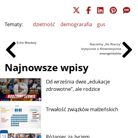
Tematy:
dzietność
demograrafia
gus
Echo Moskwy
Naczelny „Do Rzeczy”
krytycznie o filosemityzmie
ewangelikałów
Najnowsze wpisy
Od września dwie „edukacje
zdrowotne”, ale rodzice
Trwałość związków małżeńskich
13
Różaniec za życiem