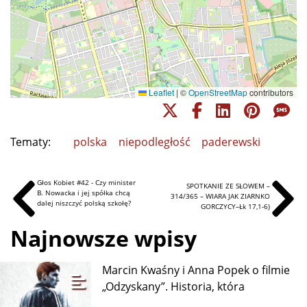
Leaflet
|
©
OpenStreetMap
contributors
Tematy:
polska
niepodległość
paderewski
Głos Kobiet #42 - Czy minister
SPOTKANIE ZE SŁOWEM –
B. Nowacka i jej spółka chcą
314/365 – WIARA JAK ZIARNKO
dalej niszczyć polską szkołę?
GORCZYCY–Łk 17,1-6)
Najnowsze wpisy
Marcin Kwaśny i Anna Popek o filmie
„Odzyskany”. Historia, która