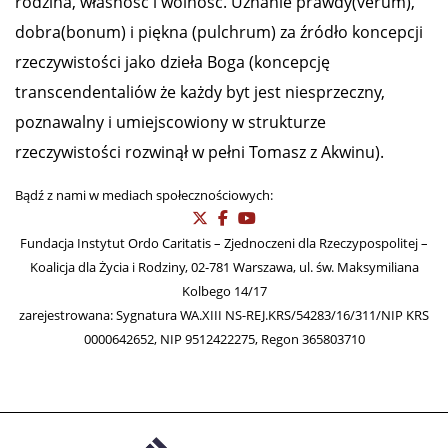
rodzina, własność i wolność. Uznanie prawdy(verum),
dobra(bonum) i piękna (pulchrum) za źródło koncepcji
rzeczywistości jako dzieła Boga (koncepcję
transcendentaliów że każdy byt jest niesprzeczny,
poznawalny i umiejscowiony w strukturze
rzeczywistości rozwinął w pełni Tomasz z Akwinu).
Bądź z nami w mediach społecznościowych:
Fundacja Instytut Ordo Caritatis – Zjednoczeni dla Rzeczypospolitej –
Koalicja dla Życia i Rodziny, 02-781 Warszawa, ul. św. Maksymiliana
Kolbego 14/17
zarejestrowana: Sygnatura WA.XIII NS-REJ.KRS/54283/16/311/NIP KRS
0000642652, NIP 9512422275, Regon 365803710