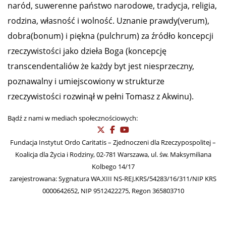
Witamy na portalu
Życie.info
Jesteśmy środowiskiem publicystów i działaczy
społecznych Zjednoczonych dla Rzeczypospolitej i
Koalicji dla Życia i Rodziny, dla których ważny jest
naród, suwerenne państwo narodowe, tradycja, religia,
rodzina, własność i wolność. Uznanie prawdy(verum),
dobra(bonum) i piękna (pulchrum) za źródło koncepcji
rzeczywistości jako dzieła Boga (koncepcję
transcendentaliów że każdy byt jest niesprzeczny,
poznawalny i umiejscowiony w strukturze
rzeczywistości rozwinął w pełni Tomasz z Akwinu).
Bądź z nami w mediach społecznościowych:
Fundacja Instytut Ordo Caritatis – Zjednoczeni dla Rzeczypospolitej –