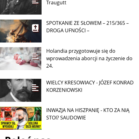
Robert Rutkowski: „To jeden z
najważniejszych filmów tego roku”. Film
WIELCY KRESOWIACY - Romuald
Traugutt
SPOTKANIE ZE SŁOWEM – 215/365 –
DROGA UFNOŚCI –
Holandia przygotowuje się do
wprowadzenia aborcji na życzenie do
24.
WIELCY KRESOWIACY - JÓZEF KONRAD