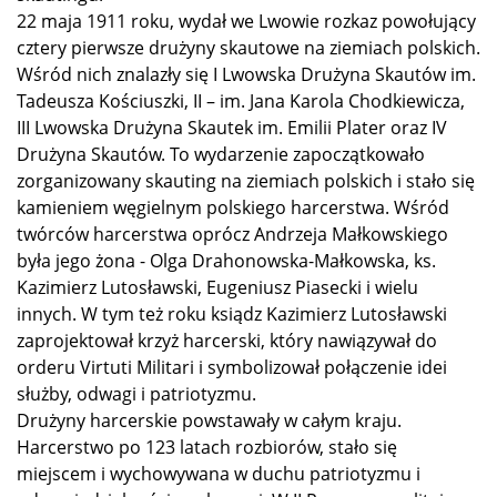
22 maja 1911 roku, wydał we Lwowie rozkaz powołujący
cztery pierwsze drużyny skautowe na ziemiach polskich.
Wśród nich znalazły się I Lwowska Drużyna Skautów im.
Tadeusza Kościuszki, II – im. Jana Karola Chodkiewicza,
III Lwowska Drużyna Skautek im. Emilii Plater oraz IV
Drużyna Skautów. To wydarzenie zapoczątkowało
zorganizowany skauting na ziemiach polskich i stało się
kamieniem węgielnym polskiego harcerstwa. Wśród
twórców harcerstwa oprócz Andrzeja Małkowskiego
była jego żona - Olga Drahonowska-Małkowska, ks.
Kazimierz Lutosławski, Eugeniusz Piasecki i wielu
innych. W tym też roku ksiądz Kazimierz Lutosławski
zaprojektował krzyż harcerski, który nawiązywał do
orderu Virtuti Militari i symbolizował połączenie idei
służby, odwagi i patriotyzmu.
Drużyny harcerskie powstawały w całym kraju.
Harcerstwo po 123 latach rozbiorów, stało się
miejscem i wychowywana w duchu patriotyzmu i