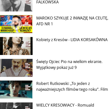
SPOTKANIE ZE SŁOWEM –
Burza wokół polskiej szkoły
142/365 – PÓJDŹ ZA MNĄ – (J
21,15-19)
Najnowsze wpisy
Kobiety z Kresów - JADWIGA
FALKOWSKA
MAROKO SZYKUJE 2 INWAZJĘ NA CEUTĘ,
AFD NR 1
Kobiety z Kresów - LIDIA KORSAKÓWNA
Święty Ojciec Pio na wielkim ekranie.
Wyjątkowy pokaz już 9