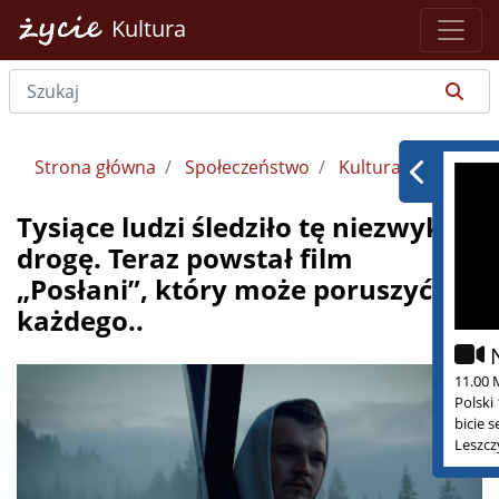
Kultura
Strona główna
Społeczeństwo
Kultura
Tysiące ludzi śledziło tę niezwykłą
drogę. Teraz powstał film
„Posłani”, który może poruszyć
każdego..
11.00 
Polski
bicie 
Leszcz