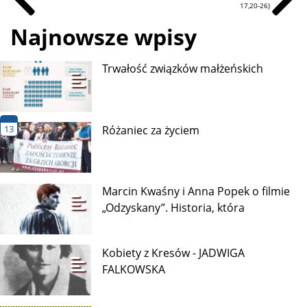
17,20-26)
Najnowsze wpisy
Trwałość związków małżeńskich
13
Różaniec za życiem
Marcin Kwaśny i Anna Popek o filmie
„Odzyskany”. Historia, która
Kobiety z Kresów - JADWIGA
FALKOWSKA