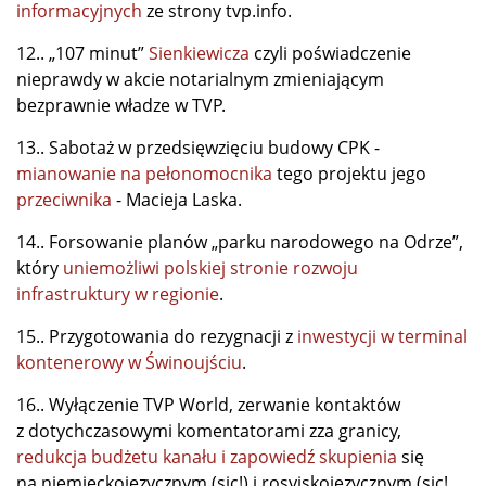
informacyjnych
ze strony tvp.info.
12.. „107 minut”
Sienkiewicza
czyli poświadczenie
nieprawdy w akcie notarialnym zmieniającym
bezprawnie władze w TVP.
13.. Sabotaż w przedsięwzięciu budowy CPK -
mianowanie na pełonomocnika
tego projektu jego
przeciwnika
- Macieja Laska.
14.. Forsowanie planów „parku narodowego na Odrze”,
który
uniemożliwi polskiej stronie rozwoju
infrastruktury w regionie
.
15.. Przygotowania do rezygnacji z
inwestycji w terminal
kontenerowy w Świnoujściu
.
16.. Wyłączenie TVP World, zerwanie kontaktów
z dotychczasowymi komentatorami zza granicy,
redukcja budżetu kanału i zapowiedź skupienia
się
na niemieckojęzycznym (sic!) i rosyjskojęzycznym (sic!