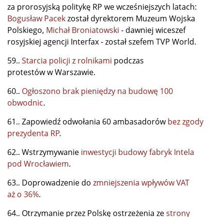
za prorosyjską politykę RP we wcześniejszych latach:
Bogusław Pacek
został dyrektorem Muzeum Wojska
Polskiego,
Michał Broniatowski
- dawniej wiceszef
rosyjskiej agencji Interfax - został szefem TVP World.
59..
Starcia policji z rolnikami
podczas
protestów w Warszawie.
60..
Ogłoszono brak pieniędzy na budowę 100
obwodnic
.
61.. Zapowiedź odwołania 60 ambasadorów
bez zgody
prezydenta RP
.
62.. Wstrzymywanie
inwestycji budowy fabryk Intela
pod Wrocławiem
.
63.. Doprowadzenie do
zmniejszenia wpływów VAT
aż o 36%
.
64.. Otrzymanie przez Polskę ostrzeżenia ze
strony