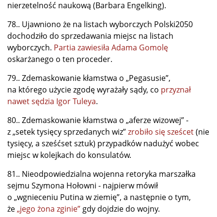
nierzetelność naukową (Barbara Engelking).
78.. Ujawniono że na listach wyborczych Polski2050
dochodziło do sprzedawania miejsc na listach
wyborczych.
Partia zawiesiła Adama Gomolę
oskarżanego o ten proceder.
79.. Zdemaskowanie kłamstwa o „Pegasusie”,
na którego użycie zgodę wyrażały sądy, co
przyznał
nawet sędzia Igor Tuleya
.
80.. Zdemaskowanie kłamstwa o „aferze wizowej” -
z „setek tysięcy sprzedanych wiz”
zrobiło się sześcet
(nie
tysięcy, a sześćset sztuk) przypadków nadużyć wobec
miejsc w kolejkach do konsulatów.
81.. Nieodpowiedzialna wojenna retoryka marszałka
sejmu Szymona Hołowni - najpierw mówił
o „wgnieceniu Putina w ziemię”, a następnie o tym,
że
„jego żona zginie”
gdy dojdzie do wojny.