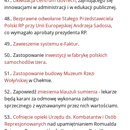
47..
Likwidacja Centrum GovTech
, zajmującego się
innowacjami w administracji i w edukacji publicznej.
48..
Bezprawne odwołanie Stałego Przedstawiciela
Polski RP przy Unii Europejskiej Andrzeja Sadosia
,
co wymagało aprobaty prezydenta RP.
49..
Zawieszenie systemu e-Faktur
.
50.. Zastopowanie
inwestycji w fabrykę polskich
samochodów Izera
.
51..
Zastopowanie budowy Muzeum Rzezi
Wołyńskiej
w Chełmie.
52.. Zapowiedź
zniesienia klauzuli sumienia
- lekarze
będą karani za odmowę wykonania zabiegu
sprzecznego z wyznawanymi przez nich wartościami.
53..
Cofnięcie opieki Urzędu ds. Kombatantw i Osób
Represjonowanych
nad upamiętnianiem Romualda