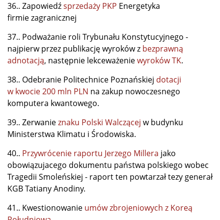
36.. Zapowiedź
sprzedaży PKP
Energetyka
firmie zagranicznej
37.. Podważanie roli Trybunału Konstytucyjnego -
najpierw przez publikację wyroków z
bezprawną
adnotacją
, następnie lekceważenie
wyroków TK
.
38.. Odebranie Politechnice Poznańskiej
dotacji
w kwocie 200 mln PLN
na zakup nowoczesnego
komputera kwantowego.
39.. Zerwanie
znaku Polski Walczącej
w budynku
Ministerstwa Klimatu i Środowiska.
40..
Przywrócenie raportu Jerzego Millera
jako
obowiązujacego dokumentu państwa polskiego wobec
Tragedii Smoleńskiej - raport ten powtarzał tezy generał
KGB Tatiany Anodiny.
41.. Kwestionowanie
umów zbrojeniowych z Koreą
Południową
.