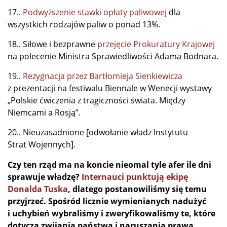
17..
Podwyższenie stawki opłaty paliwowej
dla
wszystkich rodzajów paliw o ponad 13%.
18.. Siłowe i bezprawne
przejęcie Prokuratury Krajowej
na polecenie Ministra Sprawiedliwości Adama Bodnara.
19..
Rezygnacja przez Bartłomieja Sienkiewicza
z prezentacji na festiwalu Biennale w Wenecji wystawy
„Polskie ćwiczenia z tragiczności świata. Między
Niemcami a Rosją”.
20.. Nieuzasadnione [odwołanie władz Instytutu
Strat Wojennych].
Czy ten rząd ma na koncie nieomal tyle afer ile dni
sprawuje władzę?
Internauci punktują ekipę
Donalda Tuska
, dlatego postanowiliśmy się temu
przyjrzeć. Spośród licznie wymienianych nadużyć
i uchybień wybraliśmy i zweryfikowaliśmy te, które
dotyczą zwijania państwa i naruszania prawa.