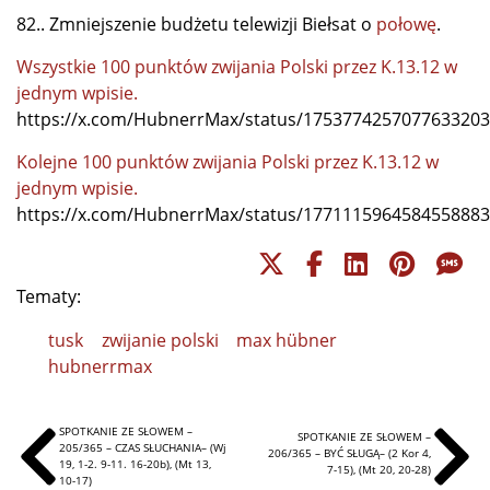
82.. Zmniejszenie budżetu telewizji Biełsat o
połowę
.
Wszystkie 100 punktów zwijania Polski przez K.13.12 w
jednym wpisie.
https://x.com/HubnerrMax/status/1753774257077633203
Kolejne 100 punktów zwijania Polski przez K.13.12 w
jednym wpisie.
https://x.com/HubnerrMax/status/1771115964584558883
Tematy:
tusk
zwijanie polski
max hübner
hubnerrmax
SPOTKANIE ZE SŁOWEM –
SPOTKANIE ZE SŁOWEM –
205/365 – CZAS SŁUCHANIA– (Wj
206/365 – BYĆ SŁUGĄ– (2 Kor 4,
19, 1-2. 9-11. 16-20b), (Mt 13,
7-15), (Mt 20, 20-28)
10-17)