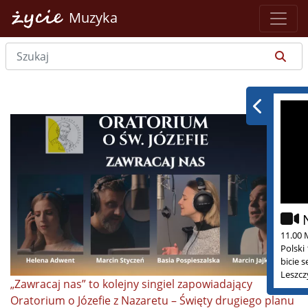
Muzyka
11.00 
Polski
bicie 
Leszcz
„Zawracaj nas” to kolejny singiel zapowiadający
Oratorium o Józefie z Nazaretu – Święty drugiego planu