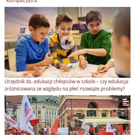
"Kompas Jutra"
Urzędnik ds. edukacji chłopców w szkole – czy edukacja
zróżnicowana ze względu na płeć rozwiąże problemy?