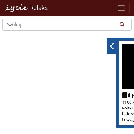
Relaks
11.00 
Polski
bicie 
Leszcz