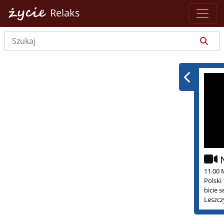
Relaks
11.00 
Polski
bicie 
Leszcz